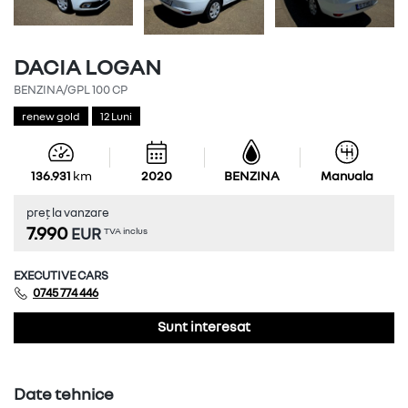
Mesaj
DACIA LOGAN
BENZINA/GPL 100 CP
renew gold
12 Luni
136.931
2020
BENZINA
Manuala
Rezumat
preț la vanzare
7.990
TVA inclus
EUR
DACIA LOGAN
EXECUTIVE CARS
BENZINA/GPL 100 CP
0745 774 446
BENZINA
Sunt interesat
Manuala
preț la vanzare
Date tehnice
7.990
TVA inclus
EUR