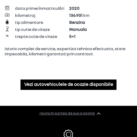
data primei înmatriculări
2020
kilometraj
136.931
km
tip alimentare
Benzina
tip cutie de viteze
Manuala
trepte cutie de viteze
5+1
Istoric complet de service, expertiza tehnica efectuata, stare
impecabila, kilometri garantati prin contract.
Vezi autovehiculele de ocazie disponibile
revino în partea de sus a paginii