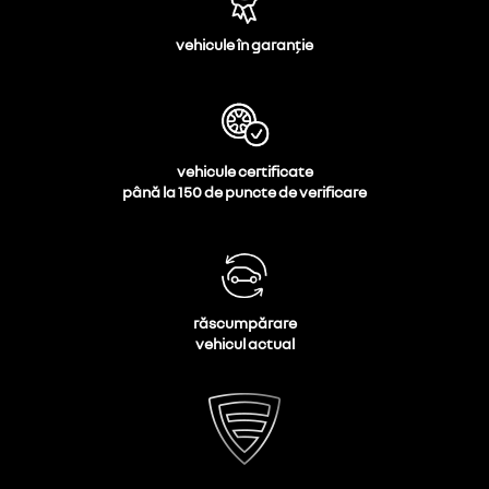
vehicule în garanție
vehicule certificate
până la 150 de puncte de verificare
răscumpărare
vehicul actual