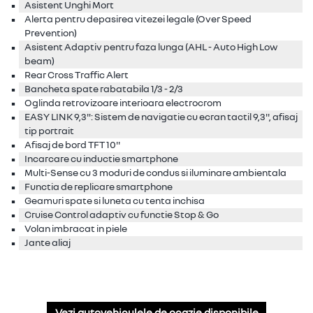
Asistent Unghi Mort
Alerta pentru depasirea vitezei legale (Over Speed
Prevention)
Asistent Adaptiv pentru faza lunga (AHL - Auto High Low
beam)
Rear Cross Traffic Alert
Bancheta spate rabatabila 1/3 - 2/3
Oglinda retrovizoare interioara electrocrom
EASY LINK 9,3": Sistem de navigatie cu ecran tactil 9,3'', afisaj
tip portrait
Afisaj de bord TFT 10''
Incarcare cu inductie smartphone
Multi-Sense cu 3 moduri de condus si iluminare ambientala
Functia de replicare smartphone
Geamuri spate si luneta cu tenta inchisa
Cruise Control adaptiv cu functie Stop & Go
Volan imbracat in piele
Jante aliaj