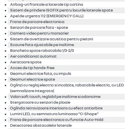
Airbag-uri frontale si laterale tip cortina
Sistem de prindere ISOFIX pentru locurile laterale spate
Apel de urgenta 112 (EMERGENCY CALL)
Frana de parcare electronica
Senzori de parcare fata - spate
Camera video pentru marsarier
Sistem de avertizare acustica pentru pietoni
Scaune fata ajustabile pe inaltime
Bancheta spate rabatabila 1/3-2/3
Aer conditionat automat
Aeratoare spate
Acces de tip hands-free
Geamuri electrice fata, cu impuls
Geamuri electrice spate
Oglinzi cu reglaj electric si incalzite, rabatabile electric, cu LED
(semnalizare integrata)
Volan soft touch, reglabil pe inaltime si adancime
Stergatoare cu senzori de ploaie
Oglinda retrovizoare interioara cu efect antiorbire
Lumini LED, cu semnatura luminoasa "C-Shape"
Frana de parcare electronica cu functie Auto-Hold
Detectarea obstacolelor laterale