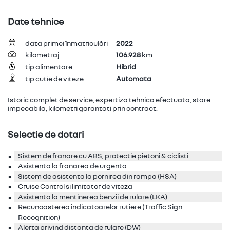
preț promo
17.900
TVA inclus
EUR
Date tehnice
data primei înmatriculări
2022
kilometraj
106.928
km
tip alimentare
Hibrid
tip cutie de viteze
Automata
Istoric complet de service, expertiza tehnica efectuata, stare
impecabila, kilometri garantati prin contract.
Selectie de dotari
Sistem de franare cu ABS, protectie pietoni & ciclisti
Asistenta la franarea de urgenta
Sistem de asistenta la pornirea din rampa (HSA)
Cruise Control si limitator de viteza
Asistenta la mentinerea benzii de rulare (LKA)
Recunoasterea indicatoarelor rutiere (Traffic Sign
Recognition)
Alerta privind distanta de rulare (DW)