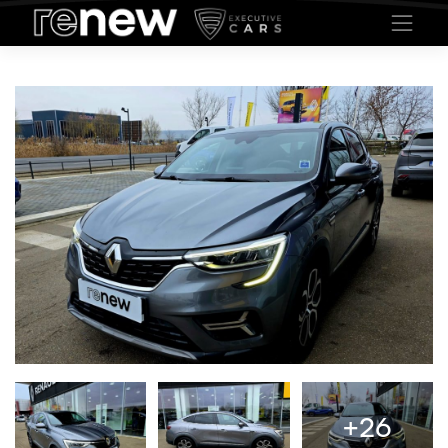
Contactează un consultant de vânzări
Date de contact
Introdu datele de contact
Completează următoarele informații:
*Pentru prelucrarea solicitării, datele marcate cu un asterisc sunt obligatorii
Informatiile despre masina (Renault Arkana E-Tech) sunt trimise automat.
Nume *
Email *
Telefon *