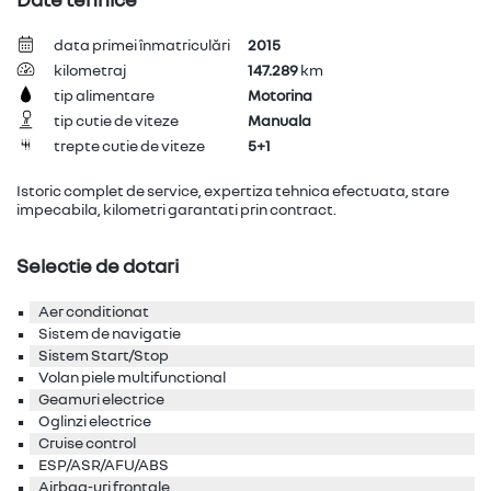
Date tehnice
data primei înmatriculări
2015
kilometraj
147.289
km
tip alimentare
Motorina
tip cutie de viteze
Manuala
trepte cutie de viteze
5+1
Istoric complet de service, expertiza tehnica efectuata, stare
impecabila, kilometri garantati prin contract.
Selectie de dotari
Aer conditionat
Sistem de navigatie
Sistem Start/Stop
Volan piele multifunctional
Geamuri electrice
Oglinzi electrice
Cruise control
ESP/ASR/AFU/ABS
Airbag-uri frontale