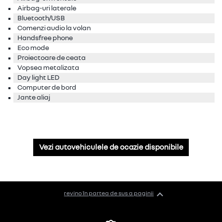
Airbag-uri laterale
Bluetooth/USB
Comenzi audio la volan
Handsfree phone
Eco mode
Proiectoare de ceata
Vopsea metalizata
Day light LED
Computer de bord
Jante aliaj
Vezi autovehiculele de ocazie disponibile
revino în partea de sus a paginii