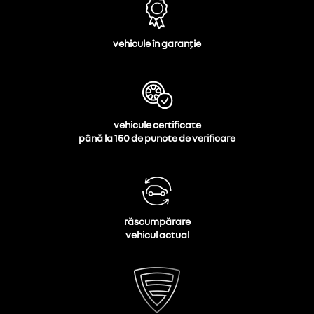
vehicule în garanție
vehicule certificate
până la 150 de puncte de verificare
răscumpărare
vehicul actual