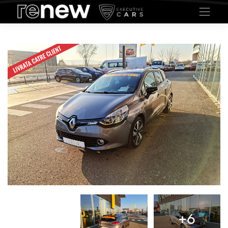
Contactează un consultant de vânzări
Date de contact
Introdu datele de contact
Completează următoarele informații:
*Pentru prelucrarea solicitării, datele marcate cu un asterisc sunt obligatorii
Informatiile despre masina (Renault Clio Estate Dci Euro 6) sunt trimise automat.
Acesta masina fiind vanduta, intelegem ca sunteti interesat de una similara.
Nume *
Email *
Telefon *