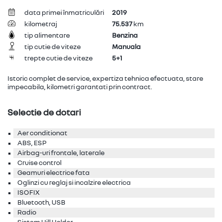
data primei înmatriculări
2019
kilometraj
75.537
km
tip alimentare
Benzina
tip cutie de viteze
Manuala
trepte cutie de viteze
5+1
Istoric complet de service, expertiza tehnica efectuata, stare
impecabila, kilometri garantati prin contract.
Selectie de dotari
Aer conditionat
ABS, ESP
Airbag-uri frontale, laterale
Cruise control
Geamuri electrice fata
Oglinzi cu reglaj si incalzire electrica
ISOFIX
Bluetooth, USB
Radio