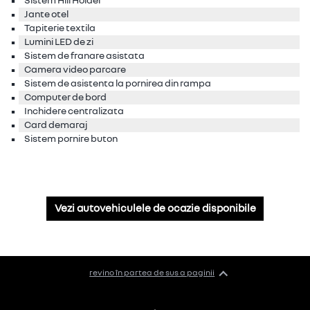
Sistem Hill Holder
Jante otel
Tapiterie textila
Lumini LED de zi
Sistem de franare asistata
Camera video parcare
Sistem de asistenta la pornirea din rampa
Computer de bord
Inchidere centralizata
Card demaraj
Sistem pornire buton
Vezi autovehiculele de ocazie disponibile
revino în partea de sus a paginii