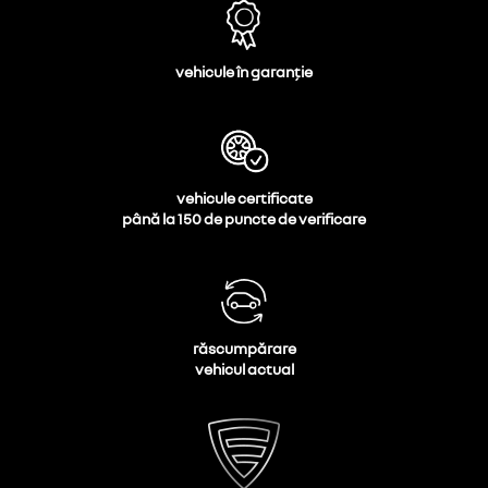
vehicule în garanție
vehicule certificate
până la 150 de puncte de verificare
răscumpărare
vehicul actual