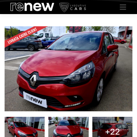
Contactează un consultant de vânzări
Date de contact
Introdu datele de contact
Completează următoarele informații:
*Pentru prelucrarea solicitării, datele marcate cu un asterisc sunt obligatorii
Informatiile despre masina (Renault Clio TCE) sunt trimise automat.
Acesta masina fiind vanduta, intelegem ca sunteti interesat de una similara.
Nume *
Email *
Telefon *