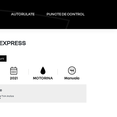
AUTORULATE
PUNCTE DE CONTROL
EXPRESS
ezumat
Luni
RENAULT EXPRESS
1,5 DCI 95 CP
2021
MOTORINA
Manuala
MOTORINA
re
Manuala
TVA inclus
R
preț la vanzare
13.673
TVA inclus
EUR