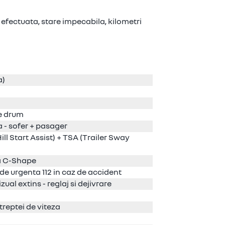
 efectuata, stare impecabila, kilometri
a)
de drum
 - sofer + pasager
ill Start Assist) + TSA (Trailer Sway
sa C-Shape
e urgenta 112 in caz de accident
ual extins - reglaj si dejivrare
reptei de viteza