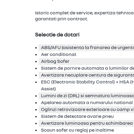
Istoric complet de service, expertiza tehnica
garantati prin contract.
Selectie de dotari
ABS/AFU (asistenta la franarea de urgent
Aer conditionat
Airbag Sofer
Sistem de pornire automata a luminilor 
Avertizare necuplare centura de siguranta
ESC (Electronic Stability Control) + HSA (H
Assist)
Lumini de zi (DRL) si semnatura luminoa
Apelarea automata a numarului national d
Oglinzi retrovizoare exterioare cu camp viz
Sistem de detectare avarie pneu
Avertizare luminoasa pentru schimbarea t
Scaun sofer cu reglaj pe inaltime