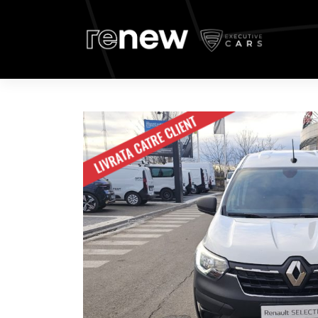
Contactează un consultant de vânzări
Date de contact
Introdu datele de
Completează următoarele informații:
*Pentru prelucrarea solicitării, datele marcate cu un asterisc sunt
Informatiile despre masina (Renault Express 1,5 Dci 95 CP) sunt 
Acesta masina fiind vanduta, intelegem ca sunteti interesat de u
Nume *
Email *