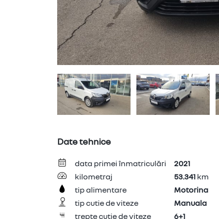
Telefon *
Mesaj
Date tehnice
data primei înmatriculări
2021
kilometraj
53.341
km
tip alimentare
Motorina
tip cutie de viteze
Manuala
trepte cutie de viteze
6+1