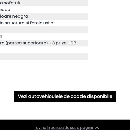
a soferului
pedou
uloare neagra
in structura si fetele usilor
am
ord (partea superioara) + 3 prize USB
Vezi autovehiculele de ocazie disponibile
revino în partea de sus a paginii