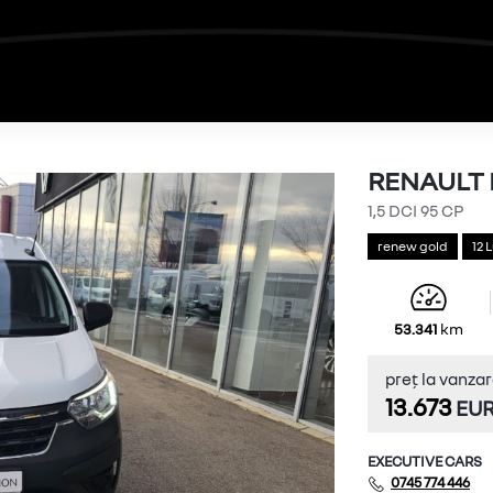
RENAULT 
R
 contact
1,5 DCI 95 CP
renew gold
12 
 obligatorii
trimise automat.
53.341
na similara.
preț la vanza
13.673
EU
EXECUTIVE CARS
0745 774 446