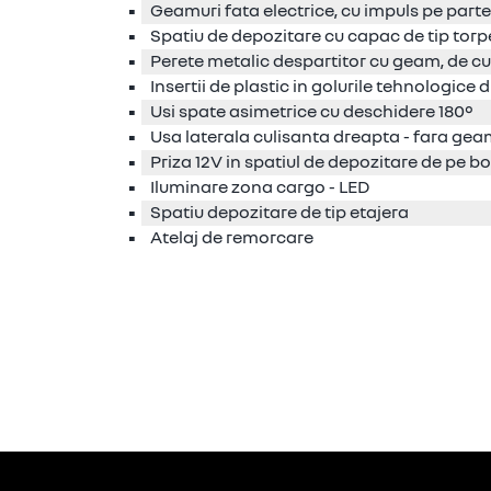
Geamuri fata electrice, cu impuls pe parte
Spatiu de depozitare cu capac de tip tor
Perete metalic despartitor cu geam, de c
Insertii de plastic in golurile tehnologice d
Usi spate asimetrice cu deschidere 180°
Usa laterala culisanta dreapta - fara ge
Priza 12V in spatiul de depozitare de pe b
Iluminare zona cargo - LED
Spatiu depozitare de tip etajera
Atelaj de remorcare