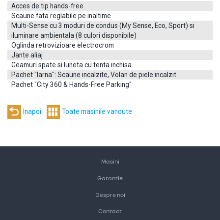
Acces de tip hands-free
Telefon
Scaune fata reglabile pe inaltime
+4 (0)745 774 446
Multi-Sense cu 3 moduri de condus (My Sense, Eco, Sport) si
Chat
iluminare ambientala (8 culori disponibile)
Oglinda retrovizioare electrocrom
Facebook Messenger
Jante aliaj
Email
Geamuri spate si luneta cu tenta inchisa
vanzari.executivecars@gmail.com
Pachet "Iarna": Scaune incalzite, Volan de piele incalzit
Pachet "City 360 & Hands-Free Parking"
Adresa
DN 28, Km. 10 (vis-a-vis de Metro) Reprezentanta Renault Iasi,
Romania
Pentru messenger si mail, copiati link-ul de referinta urmator:
Masini
Garantie
Despre noi
Contact