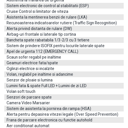
Acesta masina fiind vanduta, intelegem ca sunteti interesat de una similara.
Sistem electronic de control al stabilitatii (ESP)
Nume *
Cruise Control si limitator de viteza
Asistenta la mentinerea benzii de rulare (LKA)
Recunoasterea indicatoarelor rutiere (Traffic Sign Recognition)
Email *
Alerta privind distanta de rulare (DW)
Airbag-uri frontale si laterale tip cortina
Bancheta spate rabatabila 1/3-2/3 cu 3 tetiere
Telefon *
Sistem de prindere ISOFIX pentru locurile laterale spate
Apel de urgenta 112 (EMERGENCY CALL)
Scaun sofer regabil pe inaltime
Mesaj
Geamuri electrice fata/spate
Oglinzi electrice si incalzite
Volan, reglabil pe inaltime si adancime
Senzor de ploaie si lumina
Lumini fata & spate Full LED + Lumini de zi LED
Volan soft touch
Senzori de parcare spate
Camera Video Marsarier
Sistem de asistenta la pornirea din rampa (HSA)
Alerta pentru depasirea vitezei legale (Over Speed Prevention)
Alternativ, ne puteti contacta la telefon, pe facebook
Frana de parcare electronica cu functie autohold
messenger sau direct pe adresele de email, ori ne puteti
vizita la sediu.
Aer conditionat automat