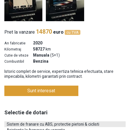
14870
Pret la vanzare
euro
cu TVA
2020
An fabricatie
58727
km
Kilometraj
Manuala
(5+1)
Cutie de viteze
Benzina
Combustibil
Istoric complet de service, expertiza tehnica efectuata, stare
impecabila, kilometri garantati prin contract.
Sunt interesat
Contacteaza-ne
Selectie de dotari
Completati formularul urmator si va vom raspunde in cel mai
scurt timp.
Sistem de franare cu ABS, protectie pietoni & ciclisti
Informatiile despre masina (Renault Clio V benzina/100 CP) sunt trimise automat.
Asistenta la franarea de urgenta