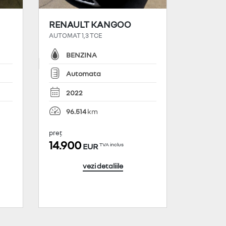
RENAULT KANGOO
AUTOMAT 1,3 TCE
BENZINA
Automata
2022
96.514
preț
14.900
TVA inclus
EUR
vezi detaliile