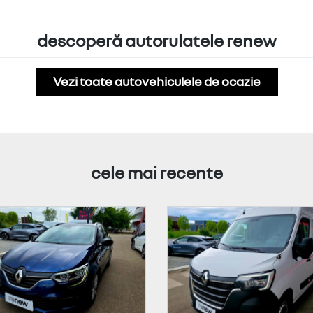
descoperă autorulatele renew
Vezi toate autovehiculele de ocazie
cele mai recente