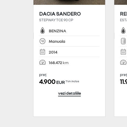
DACIA SANDERO
RE
STEPWAY TCE 90 CP
EST
BENZINA
Manuala
2014
168.472
preț
pre
4.900
11
TVA inclus
EUR
vezi detaliile