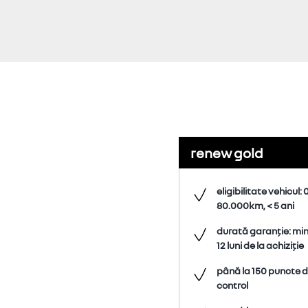
renew gold
eligibilitate vehicul: 0
80.000km, < 5 ani
durată garanție: m
12 luni de la achiziție
până la 150 puncte 
control