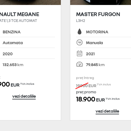
NAULT MEGANE
MASTER FURGON
ATE 1,3 TCE AUTOMAT
L3H2
BENZINA
MOTORINA
Automata
Manuala
2020
2021
132.653
79.845
ț
preț întreg
.900
TVA inclus
EUR
TVA inclus
19.900
EUR
preț promo
vezi detaliile
18.900
TVA inclus
EUR
vezi detaliile