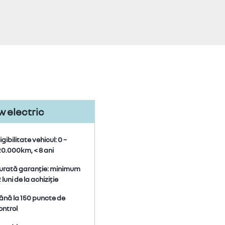
 electric
igibilitate vehicul: 0 –
20.000km, < 8 ani
urată garanție: minimum
 luni de la achiziție
ână la 150 puncte de
ontrol