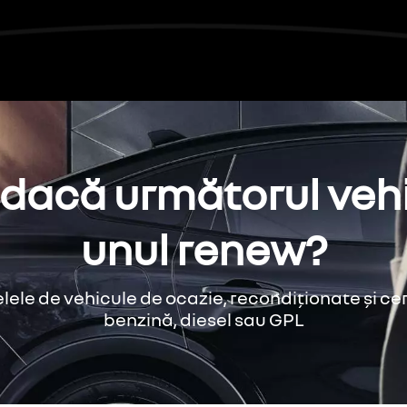
i dacă următorul vehic
unul renew?
ele de vehicule de ocazie, recondiționate și cert
benzină, diesel sau GPL