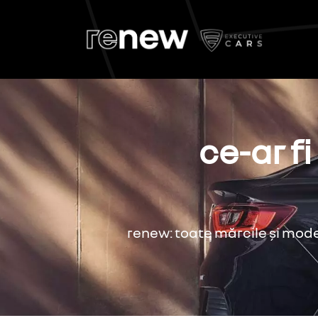
ce-ar f
renew: toate mărcile și model