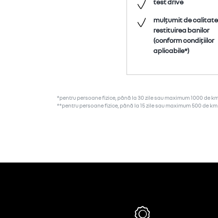
test drive
mulțumit de calitate
restituirea banilor
(conform condițiilor
aplicabile*)
*pentru persoane fizice, până la 30 zile sau maximum 1000 de k
**pentru persoane fizice, până la 15 zile sau maximum 500 de km