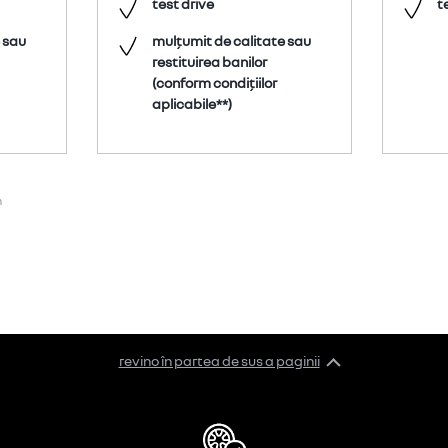
test drive
t
 sau
mulțumit de calitate sau
restituirea banilor
(conform condițiilor
aplicabile**)
m
revino în partea de sus a paginii