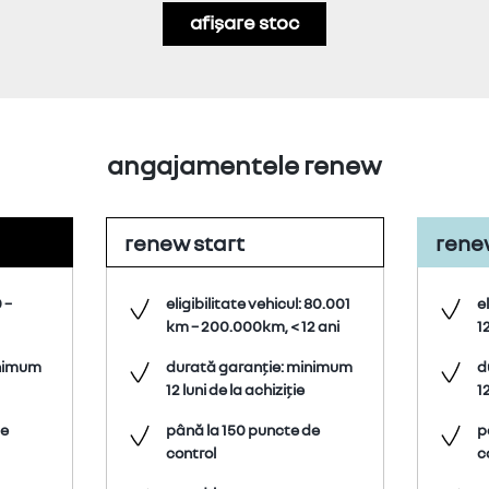
afișare stoc
angajamentele renew
renew start
renew
 –
eligibilitate vehicul: 80.001
el
km – 200.000km, < 12 ani
1
inimum
durată garanție: minimum
d
12 luni de la achiziție
12
de
până la 150 puncte de
p
control
c