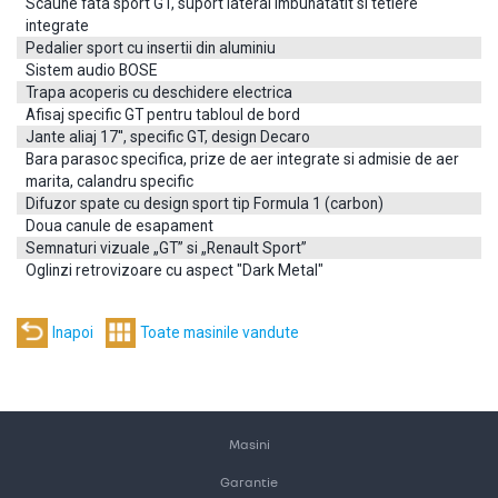
Scaune fata sport GT, suport lateral îmbunatatit si tetiere
integrate
Pedalier sport cu insertii din aluminiu
Sistem audio BOSE
Trapa acoperis cu deschidere electrica
Afisaj specific GT pentru tabloul de bord
Jante aliaj 17'', specific GT, design Decaro
Bara parasoc specifica, prize de aer integrate si admisie de aer
marita, calandru specific
Difuzor spate cu design sport tip Formula 1 (carbon)
Doua canule de esapament
Semnaturi vizuale „GT” si „Renault Sport”
Oglinzi retrovizoare cu aspect "Dark Metal"
Masini
Garantie