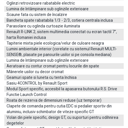
Oglinzi retrovizoare rabatabile electric
Lumina de întâmpinare sub oglinzile exterioare
Scaune fata cu sistem de încalzire
Bancheta spate rabatabila 1/3 - 2/3, cotiera centrala inclusa
Parasolare cu oglinda curtoazie iluminata
Renault R-LINK 2, sistem multimedia conectat cu ecran tactil 7'',
harta Romaniei inclusa
Tapiterie mixta piele ecologica/velur de culoare neagra
Lumini ambientale interior (corelate cu sistemul Renault MULTI-
SENSE®, plasate pe panourile usilor si pe consola mediana)
Lumina de întâmpinare sub oglinzile exterioare
Aeratoare cu contur cromat pentru locurile din spate
Mânerele usilor cu decor cromat
Geamuri spate si luneta cu tenta închisa
Sasiu 4CONTROL by Renault Sport
Modul Sport specific, accesibil la apasarea butonului R.S. Drive
Functie Launch Control
Roata de rezerva de dimensiuni reduse (uz temporar)
Clapete de comanda pentru cutia EDC si pedalier sportiv din
aluminiu, inclusiv schimbator de viteze specific GT
Volan din piele specific, design GT, cu suporturi pentru odihnirea
degetelor