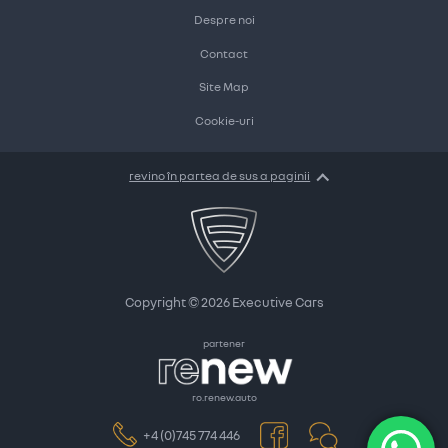
Despre noi
Contact
Site Map
Cookie-uri
revino în partea de sus a paginii
Copyright © 2026
Executive Cars
partener
ro.renew.auto
+4 (0)745 774 446