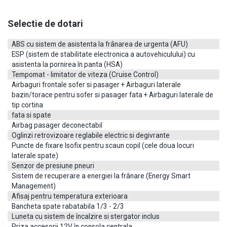
Contacteaza-ne
Selectie de dotari
Completati formularul urmator si va vom raspunde in cel mai
scurt timp.
ABS cu sistem de asistenta la frânarea de urgenta (AFU)
Informatiile despre masina (Renault Megane GT Dci automat 165 CP) sunt trimise
ESP (sistem de stabilitate electronica a autovehiculului) cu
automat.
Acesta masina fiind vanduta, intelegem ca sunteti interesat de una similara.
asistenta la pornirea în panta (HSA)
Tempomat - limitator de viteza (Cruise Control)
Nume *
Airbaguri frontale sofer si pasager + Airbaguri laterale
bazin/torace pentru sofer si pasager fata + Airbaguri laterale de
tip cortina
Email *
fata si spate
Airbag pasager deconectabil
Oglinzi retrovizoare reglabile electric si degivrante
Telefon *
Puncte de fixare Isofix pentru scaun copil (cele doua locuri
laterale spate)
Senzor de presiune pneuri
Mesaj
Sistem de recuperare a energiei la frânare (Energy Smart
Management)
Afisaj pentru temperatura exterioara
Bancheta spate rabatabila 1/3 - 2/3
Luneta cu sistem de încalzire si stergator inclus
Priza accesorii 12V în consola centrala