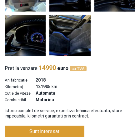
14990
Pret la vanzare
euro
cu TVA
2018
An fabricatie
121905
km
Kilometraj
Automata
Cutie de viteze
Motorina
Combustibil
Istoric complet de service, expertiza tehnica efectuata, stare
impecabila, kilometri garantati prin contract.
Sunt interesat